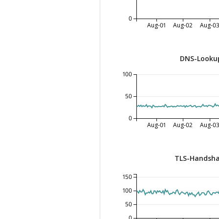
0
Aug-01
Aug-02
Aug-0
DNS-Lookup
100
50
0
Aug-01
Aug-02
Aug-0
TLS-Handsha
150
100
50
0