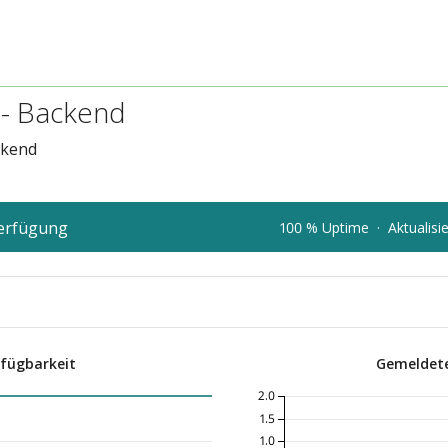
 - Backend
ckend
Verfügung
100 % Uptime
·
Aktualisi
rfügbarkeit
Gemeldete
2.0
1.5
1.0