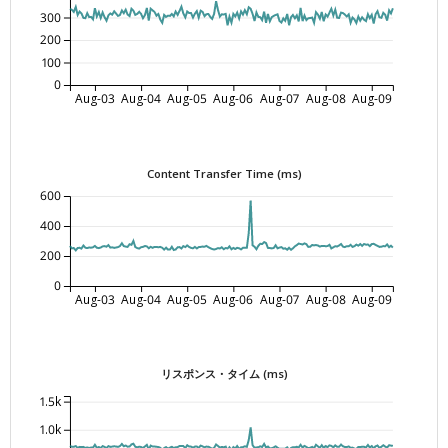
300
200
100
0
Aug-03
Aug-04
Aug-05
Aug-06
Aug-07
Aug-08
Aug-09
Content Transfer Time (ms)
600
400
200
0
Aug-03
Aug-04
Aug-05
Aug-06
Aug-07
Aug-08
Aug-09
リスポンス・タイム (ms)
1.5k
1.0k