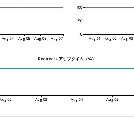
100
50
0
Aug-04
Aug-05
Aug-06
Aug-07
Aug-01
Aug-02
Aug-03
Redirects アップタイム（%）
Aug-02
Aug-03
Aug-04
Aug-05