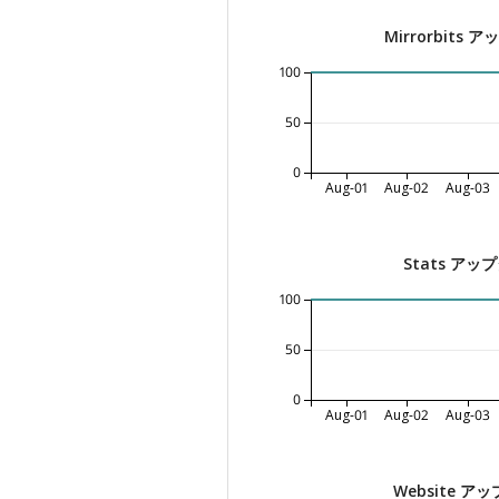
Mirrorbits
100
50
0
Aug-01
Aug-02
Aug-03
Stats ア
100
50
0
Aug-01
Aug-02
Aug-03
Website 