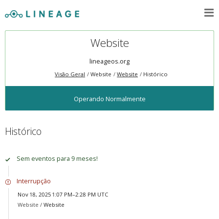
Website
lineageos.org
Visão Geral
Website
Website
Histórico
Operando Normalmente
Histórico
Sem eventos para 9 meses!
Interrupção
Nov 18, 2025 1:07 PM–2:28 PM UTC
Website /
Website